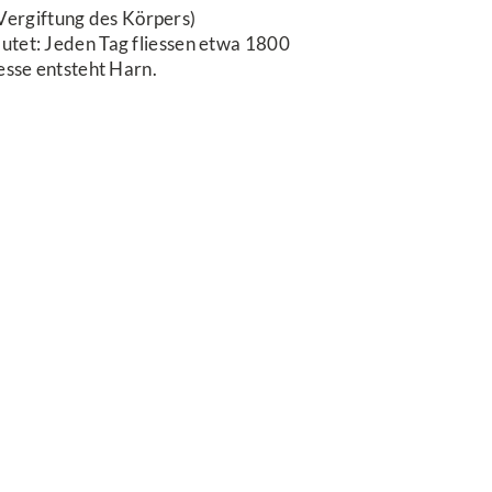
Vergiftung des Körpers)
lutet: Jeden Tag fliessen etwa 1800
zesse entsteht Harn.