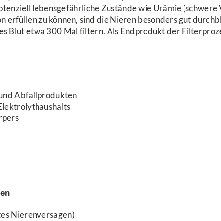
tenziell lebensgefährliche Zustände wie Urämie (schwere 
n erfüllen zu können, sind die Nieren besonders gut durchb
ses Blut etwa 300 Mal filtern. Als Endprodukt der Filterpro
 und Abfallprodukten
Elektrolythaushalts
rpers
ren
utes Nierenversagen)