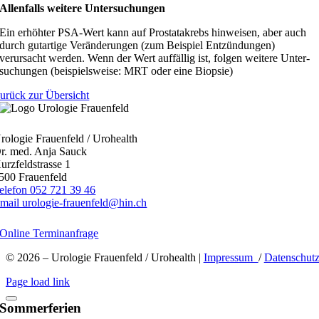
Allenfalls weitere Untersuchungen
Ein erhöhter PSA-Wert kann auf Prostata­krebs hinweisen, aber auch
durch gutartige Ver­änderungen (zum Beispiel Ent­zündungen)
verursacht werden. Wenn der Wert auf­fällig ist, folgen weitere Unter­
suchungen (beispiels­weise: MRT oder eine Biopsie)
urück zur Übersicht
rologie Frauenfeld / Urohealth
r. med. Anja Sauck
urzfeldstrasse 1
500 Frauenfeld
elefon 052 721 39 46
mail urologie-frauenfeld@hin.ch
Online Terminanfrage
© 2026 – Urologie Frauenfeld / Urohealth |
Impressum
/
Datenschut
Page load link
Sommerferien