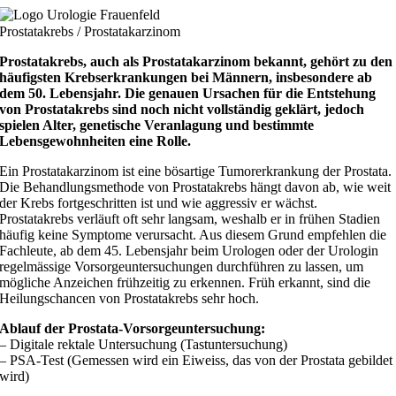
Zum
Inhalt
Prostatakrebs / Prostatakarzinom
springen
Prostatakrebs, auch als Prostatakarzinom bekannt, gehört zu den
häufigsten Krebserkrankungen bei Männern, insbesondere ab
dem 50. Lebensjahr. Die genauen Ursachen für die Entstehung
von Prostatakrebs sind noch nicht vollständig geklärt, jedoch
spielen Alter, genetische Veranlagung und bestimmte
Lebensgewohnheiten eine Rolle.
Ein Prostatakarzinom ist eine bösartige Tumorerkrankung der Prostata.
Die Behandlungs­methode von Prostata­krebs hängt davon ab, wie weit
der Krebs fortgeschritten ist und wie aggressiv er wächst.
Prostata­krebs verläuft oft sehr langsam, weshalb er in frühen Stadien
häufig keine Symptome verursacht. Aus diesem Grund empfehlen die
Fachleute, ab dem 45. Lebensjahr beim Urologen oder der Urologin
regelmässige Vorsorgeu­ntersuchungen durch­führen zu lassen, um
mögliche Anzeichen frühzeitig zu erkennen. Früh erkannt, sind die
Heilungs­chancen von Prostata­krebs sehr hoch.
Ablauf der Prostata-Vorsorgeuntersuchung:
– Digitale rektale Untersuchung (Tastuntersuchung)
– PSA-Test (Gemessen wird ein Eiweiss, das von der Prostata gebildet
wird)