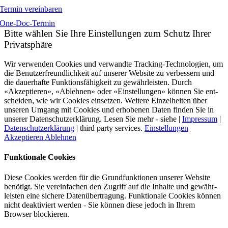
Termin vereinbaren
One-Doc-Termin
Bitte wählen Sie Ihre Einstellungen zum Schutz Ihrer
Privatsphäre
Wir verwenden Cookies und verwandte Tracking-Technologien, um
die Benutzer­freundlich­keit auf unserer Website zu ver­bessern und
die dauer­hafte Funktions­fähig­keit zu gewähr­leisten. Durch
«Akzeptieren», «Ablehnen» oder «Einstellungen» können Sie ent­
scheiden, wie wir Cookies einsetzen. Weitere Einzel­heiten über
unseren Umgang mit Cookies und er­hobenen Daten finden Sie in
unserer Datens­chutz­erklärung. Lesen Sie mehr - siehe |
Impressum
|
Datenschutzerklärung
| third party services.
Einstellungen
Akzeptieren
Ablehnen
Funktionale Cookies
Diese Cookies werden für die Grund­funktio­nen unserer Website
benötigt. Sie verein­fachen den Zugriff auf die Inhalte und gewähr­
leisten eine sichere Daten­über­tragung. Funktionale Cookies können
nicht deaktiviert werden - Sie können diese jedoch in Ihrem
Browser blockieren.