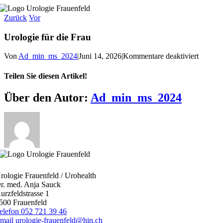
Zum
Inhalt
Zurück
Vor
springen
Urologie für die Frau
für
Von
Ad_min_ms_2024
|
Juni 14, 2026
|
Kommentare deaktiviert
Urologi
für
Teilen Sie diesen Artikel!
die
Frau
Facebook
X
Bluesky
Reddit
LinkedIn
WhatsApp
Telegram
Tumblr
Pinterest
Xing
E-
Über den Autor:
Ad_min_ms_2024
Mail
rologie Frauenfeld / Urohealth
r. med. Anja Sauck
urzfeldstrasse 1
500 Frauenfeld
elefon 052 721 39 46
mail urologie-frauenfeld@hin.ch