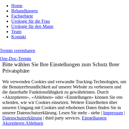
Home
Behandlungen
Fachgebiete
Urologie für die Frau
Urologie für den Mann
Team
Kontakt
Termin vereinbaren
One-Doc-Termin
Bitte wählen Sie Ihre Einstellungen zum Schutz Ihrer
Privatsphäre
Wir verwenden Cookies und verwandte Tracking-Technologien, um
die Benutzer­freundlich­keit auf unserer Website zu ver­bessern und
die dauer­hafte Funktions­fähig­keit zu gewähr­leisten. Durch
«Akzeptieren», «Ablehnen» oder «Einstellungen» können Sie ent­
scheiden, wie wir Cookies einsetzen. Weitere Einzel­heiten über
unseren Umgang mit Cookies und er­hobenen Daten finden Sie in
unserer Datens­chutz­erklärung. Lesen Sie mehr - siehe |
Impressum
|
Datenschutzerklärung
| third party services.
Einstellungen
Akzeptieren
Ablehnen